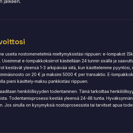
n jälkeen.
oittosi
 useita nostomenetelmiä mieltymyksistäsi riippuen: e-lompakot (Skrill
. Useimmat e-lompakkoksiirrot käsitellään 24 tunnin sisällä ja saavuttava
irrot kestävät yleensä 1-3 arkipäivää siitä, kun käsittelemme pyyntös
ähimmäisnosto on 20 € ja maksimi 5000 € per transaktio. E-lompakkoksi
olla pieni käsittely-maksu pankkistäsi riippuen.
aditaan henkilöllisyyden todentaminen. Tämä tarkoittaa henkilöllisy
mista. Todentamisprosessi kestää yleensä 24-48 tuntia. Hyväksynnän 
. Jos sinulla on kysymyksiä nostoprosessista tai tarvitset apua tode