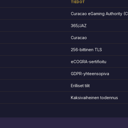
TIEDOT
Curacao eGaming Authority (C
365/JAZ
Curacao
256-bittinen TLS
eCOGRA-sertifioitu
GDPR-yhteensopiva
Erilliset tilit
Kaksivaiheinen todennus