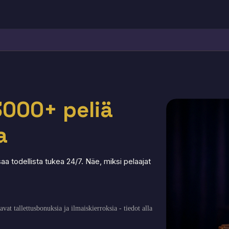
3000+ peliä
a
 saa todellista tukea 24/7. Näe, miksi pelaajat
avat tallettusbonuksia ja ilmaiskierroksia - tiedot alla