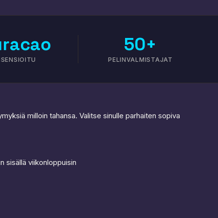
uracao
50+
ISENSIOITU
PELINVALMISTAJAT
yksiä milloin tahansa. Valitse sinulle parhaiten sopiva
in sisällä viikonloppuisin