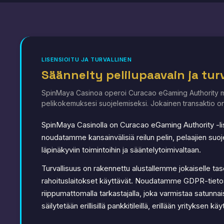
LISENSIOITU JA TURVALLINEN
Säännelty pelilupaavain ja tur
SpinMaya Casinoa operoi Curacao eGaming Authority myön
pelikokemuksesi suojelemiseksi. Jokainen transaktio on sa
SpinMaya Casinolla on Curacao eGaming Authority -lise
noudatamme kansainvälisiä reilun pelin, pelaajien suoj
läpinäkyviin toimintoihin ja sääntelytoimivaltaan.
Turvallisuus on rakennettu alustallemme jokaiselle taso
rahoituslaitokset käyttävät. Noudatamme GDPR-tietosuo
riippumattomalla tarkastajalla, joka varmistaa satunna
säilytetään erillisillä pankkitileillä, erillään yrityksen