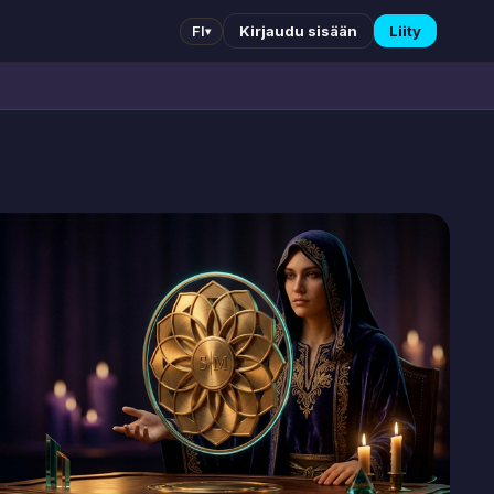
FI
Kirjaudu sisään
Liity
▾