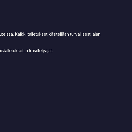
issa. Kaikki talletukset käsitellään turvallisesti alan
talletukset ja käsittelyajat.